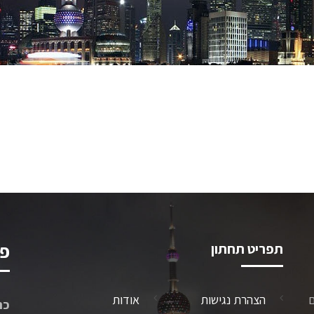
תפריט תחתון
פר
ם
הצהרת נגישות
אודות
כת