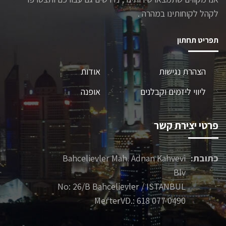
לקהל לקוחותינו במהרה .
תפריט תחתון
הצהרת נגישות
אודות
ליווי ליזמים וקבלנים
אופנה
פרטי יצירת קשר
כתובת:
Bahcelievler Mah. Adnan Kahvevi
Blv
No: 26/B Bahcelievler / ISTANBUL
MerterVD.: 618 077 0490