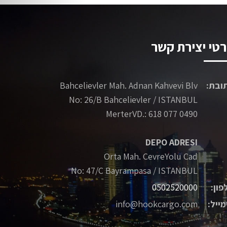
טי יצירת קשר
ובת:
Bahcelievler Mah. Adnan Kahvevi Blv
No: 26/B Bahcelievler / ISTANBUL
MerterVD.: 618 077 0490
DEPO ADRESI
Orta Mah. CevreYolu Cad
No: 47/C Bayrampasa / ISTANBUL
פון:
0502520000
מייל:
info@hookcargo.com