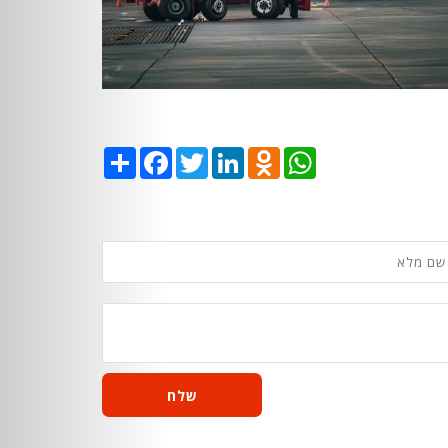
Share
Facebook
Twitter
LinkedIn
Odnoklassniki
WhatsApp
שלח