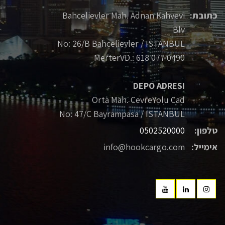
כתובת:
Bahcelievler Mah. Adnan Kahvevi
Blv
No: 26/B Bahcelievler / ISTANBUL
MerterVD.: 618 077 0490
DEPO ADRESI
Orta Mah. CevreYolu Cad
No: 47/C Bayrampasa / ISTANBUL
טלפון:
0502520000
אימייל:
info@hookcargo.com